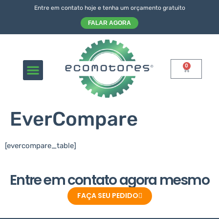
Entre em contato hoje e tenha um orçamento gratuito
FALAR AGORA
0
Sobre nós
EverCompare
[evercompare_table]
Entre em contato agora mesmo
FAÇA SEU PEDIDO